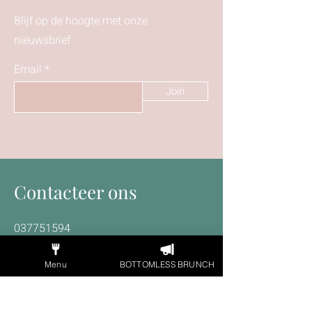
Blijf op de hoogte met onze
nieuwsbrief
Email
Join
Contacteer ons
037751594
Info@hugosbrasschaat.be
Menu
BOTTOMLESS BRUNCH
Bredabaan 222
2930 Brasschaat